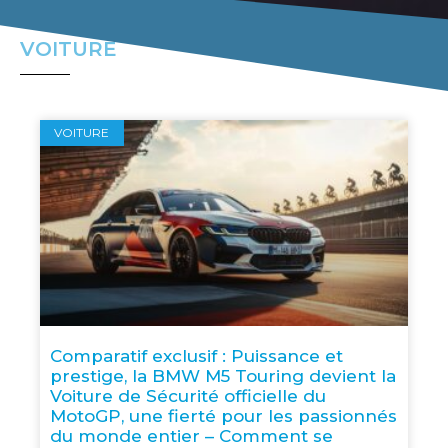
VOITURE
VOITURE
Comparatif exclusif : Puissance et
prestige, la BMW M5 Touring devient la
Voiture de Sécurité officielle du
MotoGP, une fierté pour les passionnés
du monde entier – Comment se