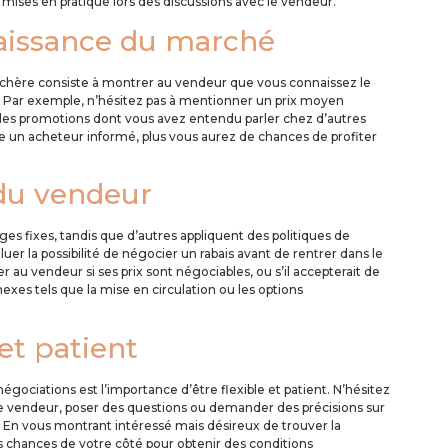
 mises en pratique lors des discussions avec le vendeur.
aissance du marché
 chère consiste à montrer au vendeur que vous connaissez le
. Par exemple, n’hésitez pas à mentionner un prix moyen
 des promotions dont vous avez entendu parler chez d’autres
 un acheteur informé, plus vous aurez de chances de profiter
 du vendeur
es fixes, tandis que d’autres appliquent des politiques de
luer la possibilité de négocier un rabais avant de rentrer dans le
u vendeur si ses prix sont négociables, ou s’il accepterait de
exes tels que la mise en circulation ou les options
et patient
égociations est l’importance d’être flexible et patient. N’hésitez
le vendeur, poser des questions ou demander des précisions sur
e. En vous montrant intéressé mais désireux de trouver la
es chances de votre côté pour obtenir des conditions