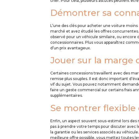
cher. Pour cela, plusieurs astuces peuvent être
Démontrer sa conn
L’une des clés pour acheter une voiture moins
marché et avez étudié les offres concurrentes
observé pour un véhicule similaire, ou encore
concessionnaires. Plus vous apparaîtrez comme
d’un prix avantageux.
Jouer sur la marge
Certaines concessions travaillent avec des marg
remise plus souples. Il est donc important d’éva
vif du sujet. Vous pouvez notamment demander a
faire un geste commercial sur certains frais ann
supplémentaires.
Se montrer flexible 
Enfin, un aspect souvent sous-estimé lors des n
pas à prendre votre temps pour discuter avec 
la garantie ou les services associés au véhicul
meilleure offre possible, vous mettez toutes l